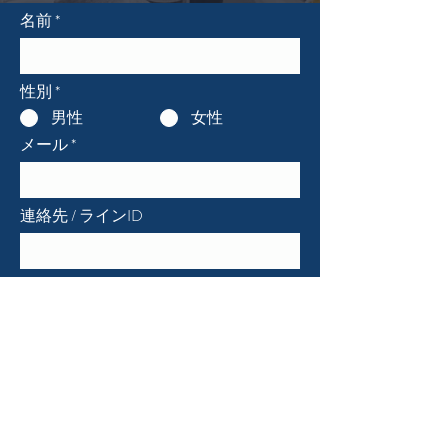
名前
性別
*
男性
女性
メール
連絡先 / ラインID
市
最寄り駅
送信