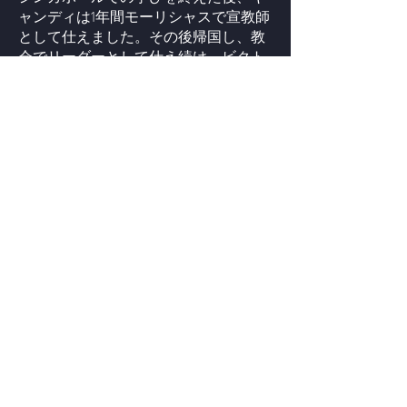
ャンディは1年間モーリシャスで宣教師
として仕えました。その後帰国し、教
会でリーダーとして仕え続け、ビクト
リーファミリーセンターの6つのキャ
ンパスの一つで牧師となりました。
現在、キャンディは沖縄を拠点とし、
すべての人が神様の愛に出会い、神の
家族の中で自分の居場所を見つけるこ
とを願っています。彼女は、人々が愛
され、受け入れられ、大きな使命に呼
ばれていると感じられる「ホームのよ
うなコミュニティ」をつくることを心
から願っています。そして、目的をも
って生き、福音を通して世界を変える
世代を育てることが彼女のビジョンで
す。
信仰を探している人、コミュニティを
探している人、または一時的に来てい