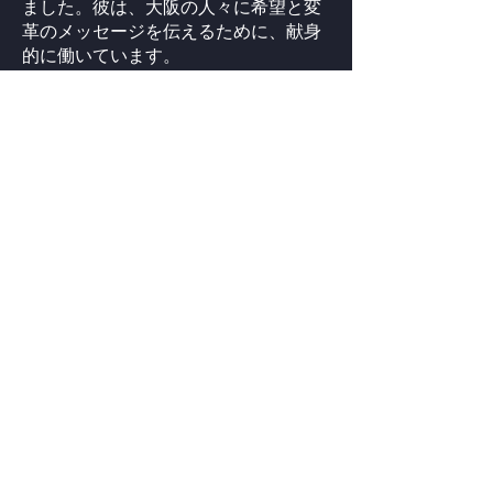
ました。彼は、大阪の人々に希望と変
革のメッセージを伝えるために、献身
的に働いています。
ジョリーン
ジョリーンは、2019年にビクトリー東
京の教会開拓チームの一員として働き
ました。この経験を通して、神さまが
日本でさらに大きなことをなさろうと