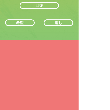
回復
希望
癒し