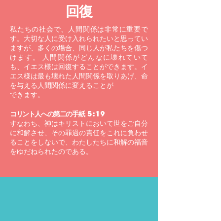
回復
私たちの社会で、人間関係は非常に重要で
す。大切な人に受け入れられたいと思ってい
ますが、多くの場合、同じ人が私たちを傷つ
けます。 人間関係がどんなに壊れていて
も、イエス様は回復することができます。イ
エス様は最も壊れた人間関係を取りあげ、命
を与える人間関係に変えることが
できます。
コリント人への第二の手紙 5:19
すなわち、神はキリストにおいて世をご自分
に和解させ、その罪過の責任をこれに負わせ
ることをしないで、わたしたちに和解の福音
をゆだねられたのである。